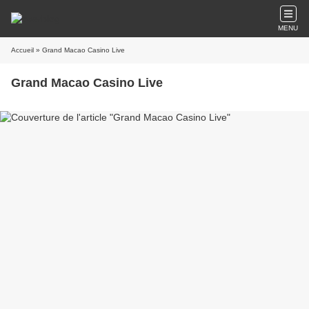
MENU
Accueil
» Grand Macao Casino Live
Grand Macao Casino Live