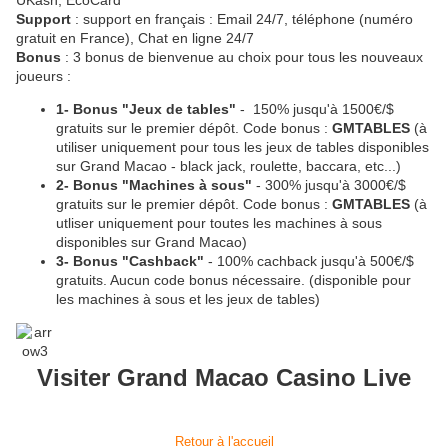
UKash, EcoCard
Support
: support en français : Email 24/7, téléphone (numéro
gratuit en France), Chat en ligne 24/7
Bonus
: 3 bonus de bienvenue au choix pour tous les nouveaux
joueurs :
1- Bonus "Jeux de tables"
- 150% jusqu'à 1500€/$
gratuits sur le premier dépôt. Code bonus :
GMTABLES
(à
utiliser uniquement pour tous les jeux de tables disponibles
sur Grand Macao - black jack, roulette, baccara, etc...)
2- Bonus "Machines à sous"
-
300% jusqu'à 3000€/$
gratuits sur le premier dépôt. Code bonus :
GMTABLES
(à
utliser uniquement pour toutes les machines à sous
disponibles sur Grand Macao)
3- Bonus "Cashback"
- 100% cachback jusqu'à 500€/$
gratuits. Aucun code bonus nécessaire. (disponible pour
les machines à sous et les jeux de tables)
Visiter Grand Macao Casino Live
Retour à l'accueil