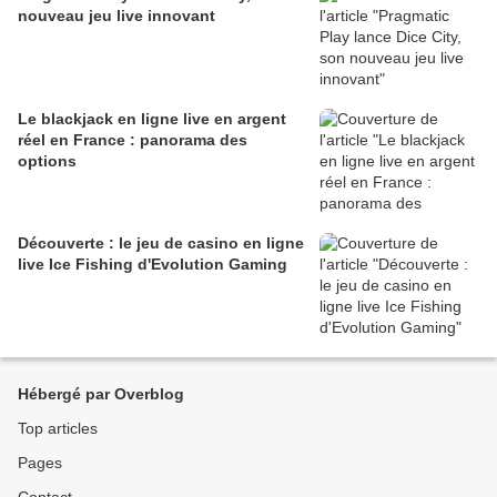
nouveau jeu live innovant
Le blackjack en ligne live en argent
réel en France : panorama des
options
Découverte : le jeu de casino en ligne
live Ice Fishing d'Evolution Gaming
Hébergé par Overblog
Top articles
Pages