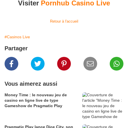
Visiter
Pornhub Casino Live
Retour à l'accueil
#Casinos Live
Partager
Vous aimerez aussi
Money Time : le nouveau jeu de
casino en ligne live de type
Gameshow de Pragmatic Play
Pragmatic Play lance Dice City, son