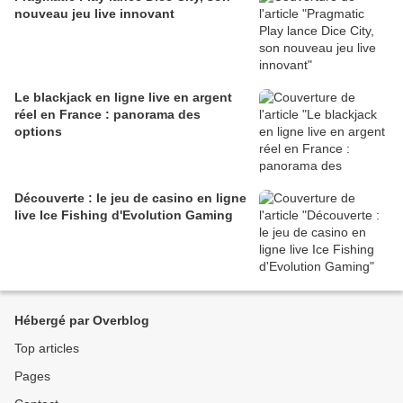
nouveau jeu live innovant
Le blackjack en ligne live en argent
réel en France : panorama des
options
Découverte : le jeu de casino en ligne
live Ice Fishing d'Evolution Gaming
Hébergé par Overblog
Top articles
Pages