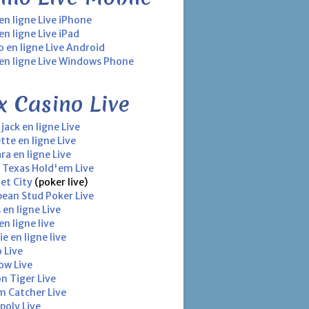
en ligne Live iPhone
en ligne Live iPad
o en ligne Live Android
en ligne Live Windows Phone
x Casino Live
 jack en ligne Live
tte en ligne Live
ra en ligne Live
 Texas Hold'em Live
Bet City
(poker live)
bean Stud Poker Live
 en ligne Live
n ligne live
ie en ligne live
o Live
ow Live
n Tiger Live
 Catcher Live
oly Live