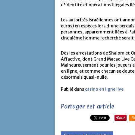
d'identité et opérations illégales li
Les autorités israéliennes ont anno
euros) en espèces lors d'une perquis
personnes, apparemment liées à l'af
cinquième homme recherché serait a
Dès les arrestations de Shalom et O
Affactive, dont Grand Macao Live Casi
Malheureusement pour les joueurs ay
en ligne, et comme chacun se doute,
désormais quasi-nulle.
Publié dans
casino en ligne live
Partager cet article
R