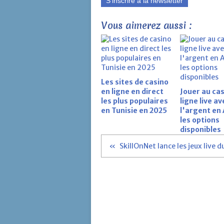
S'inscrire à la newsletter
Vous aimerez aussi :
Les sites de casino
en ligne en direct
Jouer au cas
les plus populaires
ligne live av
en Tunisie en 2025
l'argent en 
les options
disponibles