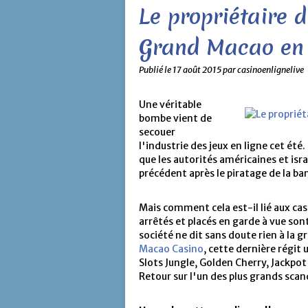
Le propriétaire d
Grand Macao en 
Publié le
17 août 2015
par casinoenlignelive
Une véritable
bombe vient de
secouer
l'industrie des jeux en ligne cet été.
que les autorités américaines et is
précédent après le piratage de la b
Mais comment cela est-il lié aux cas
arrêtés et placés en garde à vue son
société ne dit sans doute rien à la g
Macao Casino
, cette dernière régit 
Slots Jungle, Golden Cherry, Jackpo
Retour sur l'un des plus grands scand