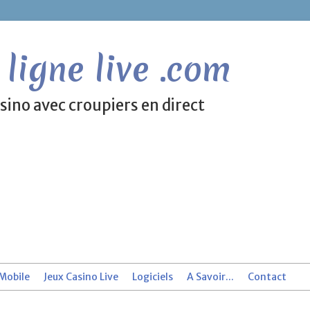
ligne live .com
asino avec croupiers en direct
 Mobile
Jeux Casino Live
Logiciels
A Savoir...
Contact