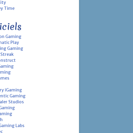
ity
y Time
iciels
ion Gaming
atic Play
ing Gaming
 Streak
nstruct
Gaming
aming
ames
ary iGaming
ntic Gaming
aler Studios
 Gaming
aming
ch
 Gaming Labs
ec