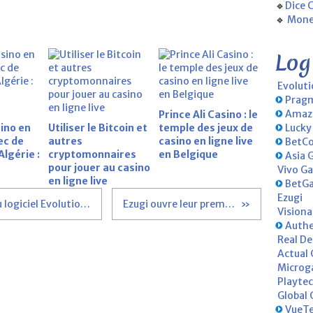
🔹
Dice C
🔹
Mone
Log
Evolut
Pragm
Amaz
Prince Ali Casino : le
ino en
Utiliser le Bitcoin et
temple des jeux de
Lucky
ec de
autres
casino en ligne live
BetCo
Algérie :
cryptomonnaires
en Belgique
Asia 
pour jouer au casino
Vivo G
en ligne live
BetG
Ezugi
SkillOnNet lance les jeux live du logiciel Evolution Gaming sur sa plate-forme mobile
Ezugi ouvre leur premier studio européen
Vision
Authe
Real De
Actual
Microg
Playte
Global
VueT