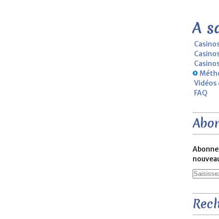
A sa
Casinos
Casinos
Casinos
Métho
Vidéos
FAQ
Abo
Abonnez
nouveaux
Rec